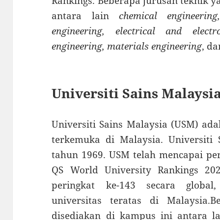
Rankings. Beberapa jurusan teknik ya
antara lain
chemical engineering
engineering, electrical and electr
engineering, materials engineering
, d
Universiti Sains Malaysi
Universiti Sains Malaysia (USM) ada
terkemuka di Malaysia. Universiti 
tahun 1969. USM telah mencapai per
QS World University Rankings 202
peringkat ke-143 secara global
universitas teratas di Malaysia.
disediakan di kampus ini antara la