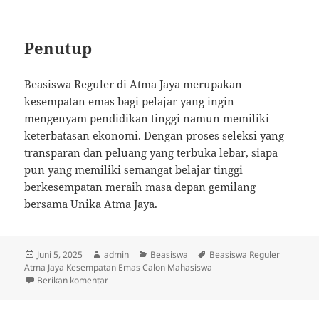
Penutup
Beasiswa Reguler di Atma Jaya merupakan
kesempatan emas bagi pelajar yang ingin
mengenyam pendidikan tinggi namun memiliki
keterbatasan ekonomi. Dengan proses seleksi yang
transparan dan peluang yang terbuka lebar, siapa
pun yang memiliki semangat belajar tinggi
berkesempatan meraih masa depan gemilang
bersama Unika Atma Jaya.
Diposkan
Penulis
Kategori
Tag
Juni 5, 2025
admin
Beasiswa
Beasiswa Reguler
pada
Atma Jaya Kesempatan Emas Calon Mahasiswa
untuk Beasiswa Reguler Atma Jaya Kesempatan Ema
Berikan komentar