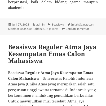
berprestasi, baik dalam bidang agama maupun
akademik.
Diposkan
Penulis
Kategori
Tag
Juni 27, 2025
admin
Beasiswa
Inilah Syarat dan
pada
untuk Inilah
Manfaat Beasiswa Tahfidz UIN Jakarta
Berikan komentar
Beasiswa Reguler Atma Jaya
Kesempatan Emas Calon
Mahasiswa
Beasiswa Reguler Atma Jaya Kesempatan Emas
Calon Mahasiswa
– Universitas Katolik Indonesia
Atma Jaya (Unika Atma Jaya) merupakan salah satu
perguruan tinggi swasta ternama di Indonesia yang
berkomitmen mendukung pendidikan berkualitas.
Untuk mewujudkan misi tersebut, Atma Jaya