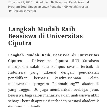
Diposkan
Penulis
Kategori
Tag
Januari 8, 2026
admin
Beasiswa
,
Pendidikan
pada
Program Studi Unggulan untuk Pendaftar KIP Kuliah Investasi
untuk Program Studi Unggulan untuk Pendaftar KIP K
Berikan komentar
Langkah Mudah Raih
Beasiswa di Universitas
Ciputra
Langkah Mudah Raih Beasiswa di Universitas
Ciputra
– Universitas Ciputra (UC) Surabaya
merupakan salah satu kampus swasta terbaik di
Indonesia yang dikenal dengan pendekatan
pendidikan berbasis kewirausahaan. Selain
menawarkan program
Rajamahjong77
akademik
yang unggul, UC juga memberikan berbagai jenis
beasiswa bagi calon mahasiswa dan mahasiswa aktif
sebagai bentuk apresiasi terhadap prestasi akademik
dan non-akademik.