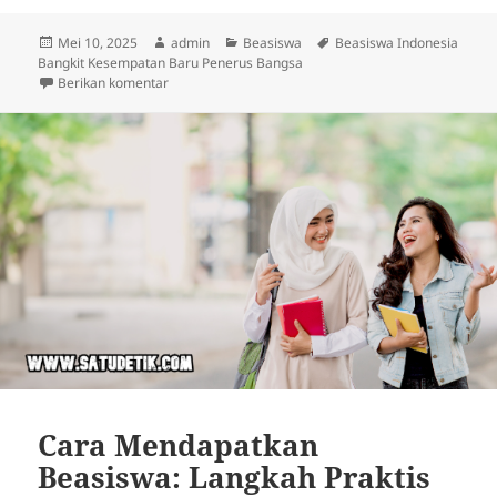
Diposkan
Penulis
Kategori
Tag
Mei 10, 2025
admin
Beasiswa
Beasiswa Indonesia
pada
Bangkit Kesempatan Baru Penerus Bangsa
untuk Beasiswa Indonesia Bangkit Kesempatan Baru
Berikan komentar
Cara Mendapatkan
Beasiswa: Langkah Praktis