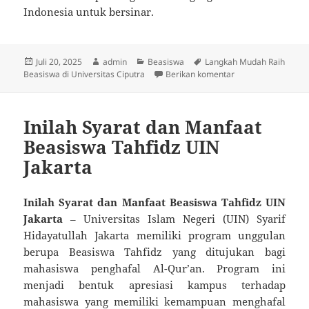
Indonesia untuk bersinar.
Diposkan
Penulis
Kategori
Tag
Juli 20, 2025
admin
Beasiswa
Langkah Mudah Raih
pada
untuk Langkah Muda
Beasiswa di Universitas Ciputra
Berikan komentar
Inilah Syarat dan Manfaat
Beasiswa Tahfidz UIN
Jakarta
Inilah Syarat dan Manfaat Beasiswa Tahfidz UIN
Jakarta
– Universitas Islam Negeri (UIN) Syarif
Hidayatullah Jakarta memiliki program unggulan
berupa Beasiswa Tahfidz yang ditujukan bagi
mahasiswa penghafal Al-Qur’an. Program ini
menjadi bentuk apresiasi kampus terhadap
mahasiswa yang memiliki kemampuan menghafal