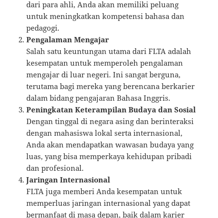
dari para ahli, Anda akan memiliki peluang
untuk meningkatkan kompetensi bahasa dan
pedagogi.
Pengalaman Mengajar
Salah satu keuntungan utama dari FLTA adalah
kesempatan untuk memperoleh pengalaman
mengajar di luar negeri. Ini sangat berguna,
terutama bagi mereka yang berencana berkarier
dalam bidang pengajaran Bahasa Inggris.
Peningkatan Keterampilan Budaya dan Sosial
Dengan tinggal di negara asing dan berinteraksi
dengan mahasiswa lokal serta internasional,
Anda akan mendapatkan wawasan budaya yang
luas, yang bisa memperkaya kehidupan pribadi
dan profesional.
Jaringan Internasional
FLTA juga memberi Anda kesempatan untuk
memperluas jaringan internasional yang dapat
bermanfaat di masa depan, baik dalam karier