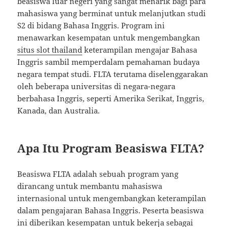
beasiswa luar negeri yang sangat menarik bagi para
mahasiswa yang berminat untuk melanjutkan studi
S2 di bidang Bahasa Inggris. Program ini
menawarkan kesempatan untuk mengembangkan
situs slot thailand
keterampilan mengajar Bahasa
Inggris sambil memperdalam pemahaman budaya
negara tempat studi. FLTA terutama diselenggarakan
oleh beberapa universitas di negara-negara
berbahasa Inggris, seperti Amerika Serikat, Inggris,
Kanada, dan Australia.
Apa Itu Program Beasiswa FLTA?
Beasiswa FLTA adalah sebuah program yang
dirancang untuk membantu mahasiswa
internasional untuk mengembangkan keterampilan
dalam pengajaran Bahasa Inggris. Peserta beasiswa
ini diberikan kesempatan untuk bekerja sebagai