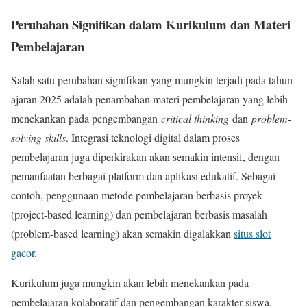
Perubahan Signifikan dalam Kurikulum dan Materi
Pembelajaran
Salah satu perubahan signifikan yang mungkin terjadi pada tahun
ajaran 2025 adalah penambahan materi pembelajaran yang lebih
menekankan pada pengembangan
critical thinking
dan
problem-
solving skills
. Integrasi teknologi digital dalam proses
pembelajaran juga diperkirakan akan semakin intensif, dengan
pemanfaatan berbagai platform dan aplikasi edukatif. Sebagai
contoh, penggunaan metode pembelajaran berbasis proyek
(project-based learning) dan pembelajaran berbasis masalah
(problem-based learning) akan semakin digalakkan
situs slot
gacor
.
Kurikulum juga mungkin akan lebih menekankan pada
pembelajaran kolaboratif dan pengembangan karakter siswa.