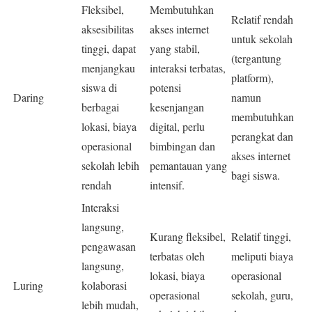
Fleksibel,
Membutuhkan
Relatif rendah
aksesibilitas
akses internet
untuk sekolah
tinggi, dapat
yang stabil,
(tergantung
menjangkau
interaksi terbatas,
platform),
siswa di
potensi
Daring
namun
berbagai
kesenjangan
membutuhkan
lokasi, biaya
digital, perlu
perangkat dan
operasional
bimbingan dan
akses internet
sekolah lebih
pemantauan yang
bagi siswa.
rendah
intensif.
Interaksi
langsung,
Kurang fleksibel,
Relatif tinggi,
pengawasan
terbatas oleh
meliputi biaya
langsung,
lokasi, biaya
operasional
Luring
kolaborasi
operasional
sekolah, guru,
lebih mudah,