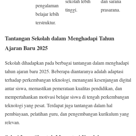
sekolah lebih
dan sarana
pengalaman
tinggi.
prasarana.
belajar lebih
terstruktur.
Tantangan Sekolah dalam Menghadapi Tahun
Ajaran Baru 2025
Sekolah dihadapkan pada berbagai tantangan dalam menghadapi
tahun ajaran baru 2025. Beberapa diantaranya adalah adaptasi
terhadap perkembangan teknologi, menangani kesenjangan digital
antar siswa, memastikan pemerataan kualitas pendidikan, dan
mempertahankan motivasi belajar siswa di tengah perkembangan
teknologi yang pesat. Terdapat juga tantangan dalam hal
pembiayaan, pelatihan guru, dan pengembangan kurikulum yang
relevan.