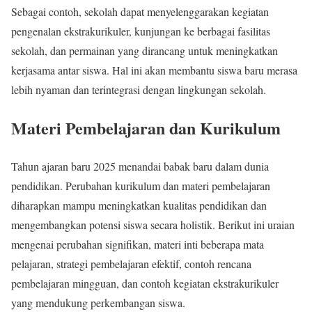
Sebagai contoh, sekolah dapat menyelenggarakan kegiatan
pengenalan ekstrakurikuler, kunjungan ke berbagai fasilitas
sekolah, dan permainan yang dirancang untuk meningkatkan
kerjasama antar siswa. Hal ini akan membantu siswa baru merasa
lebih nyaman dan terintegrasi dengan lingkungan sekolah.
Materi Pembelajaran dan Kurikulum
Tahun ajaran baru 2025 menandai babak baru dalam dunia
pendidikan. Perubahan kurikulum dan materi pembelajaran
diharapkan mampu meningkatkan kualitas pendidikan dan
mengembangkan potensi siswa secara holistik. Berikut ini uraian
mengenai perubahan signifikan, materi inti beberapa mata
pelajaran, strategi pembelajaran efektif, contoh rencana
pembelajaran mingguan, dan contoh kegiatan ekstrakurikuler
yang mendukung perkembangan siswa.