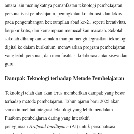
antara lain meningkatnya pemanfaatan teknologi pembelajaran,
personalisasi pembelajaran, peningkatan kolaborasi, dan fokus
pada pengembangan keterampilan abad ke-21 seperti kreativitas,
berpikir kritis, dan kemampuan memecahkan masalah. Sekolah-
sekolah diharapkan semakin mampu mengintegrasikan teknologi
digital ke dalam kurikulum, menawarkan program pembelajaran
yang lebih personal, dan memfasilitasi kolaborasi antar siswa dan
guru.
Dampak Teknologi terhadap Metode Pembelajaran
Teknologi telah dan akan terus memberikan dampak yang besar
terhadap metode pembelajaran. Tahun ajaran baru 2025 akan
semakin melihat integrasi teknologi yang lebih mendalam.
Platform pembelajaran daring yang interaktif,
penggunaan
Artificial Intelligence
(AI) untuk personalisasi