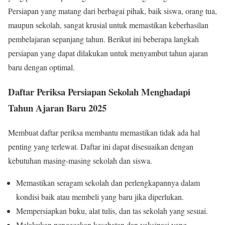
Persiapan yang matang dari berbagai pihak, baik siswa, orang tua,
maupun sekolah, sangat krusial untuk memastikan keberhasilan
pembelajaran sepanjang tahun. Berikut ini beberapa langkah
persiapan yang dapat dilakukan untuk menyambut tahun ajaran
baru dengan optimal.
Daftar Periksa Persiapan Sekolah Menghadapi
Tahun Ajaran Baru 2025
Membuat daftar periksa membantu memastikan tidak ada hal
penting yang terlewat. Daftar ini dapat disesuaikan dengan
kebutuhan masing-masing sekolah dan siswa.
Memastikan seragam sekolah dan perlengkapannya dalam
kondisi baik atau membeli yang baru jika diperlukan.
Mempersiapkan buku, alat tulis, dan tas sekolah yang sesuai.
Melakukan pengecekan kesehatan dan vaksinasi yang