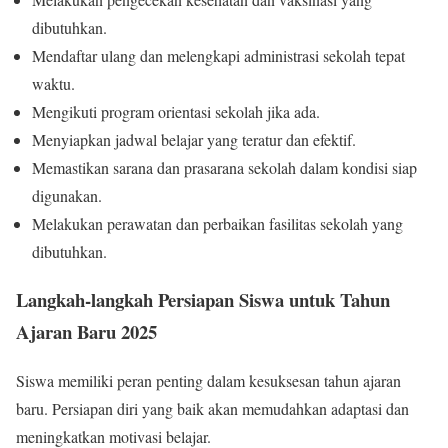
dibutuhkan.
Mendaftar ulang dan melengkapi administrasi sekolah tepat
waktu.
Mengikuti program orientasi sekolah jika ada.
Menyiapkan jadwal belajar yang teratur dan efektif.
Memastikan sarana dan prasarana sekolah dalam kondisi siap
digunakan.
Melakukan perawatan dan perbaikan fasilitas sekolah yang
dibutuhkan.
Langkah-langkah Persiapan Siswa untuk Tahun
Ajaran Baru 2025
Siswa memiliki peran penting dalam kesuksesan tahun ajaran
baru. Persiapan diri yang baik akan memudahkan adaptasi dan
meningkatkan motivasi belajar.