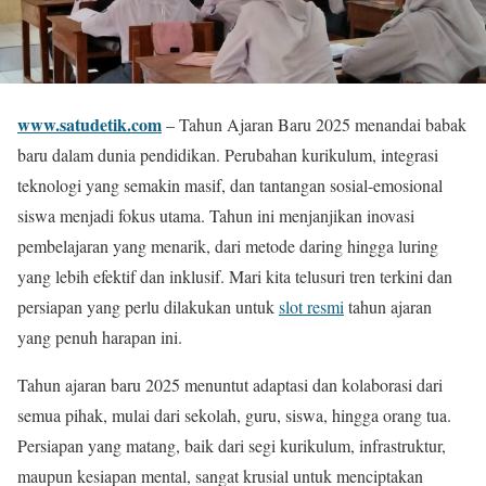
www.satudetik.com
– Tahun Ajaran Baru 2025 menandai babak
baru dalam dunia pendidikan. Perubahan kurikulum, integrasi
teknologi yang semakin masif, dan tantangan sosial-emosional
siswa menjadi fokus utama. Tahun ini menjanjikan inovasi
pembelajaran yang menarik, dari metode daring hingga luring
yang lebih efektif dan inklusif. Mari kita telusuri tren terkini dan
persiapan yang perlu dilakukan untuk
slot resmi
tahun ajaran
yang penuh harapan ini.
Tahun ajaran baru 2025 menuntut adaptasi dan kolaborasi dari
semua pihak, mulai dari sekolah, guru, siswa, hingga orang tua.
Persiapan yang matang, baik dari segi kurikulum, infrastruktur,
maupun kesiapan mental, sangat krusial untuk menciptakan