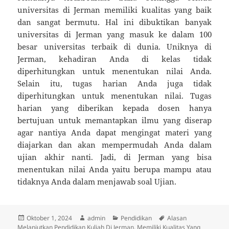
universitas di Jerman memiliki kualitas yang baik
dan sangat bermutu. Hal ini dibuktikan banyak
universitas di Jerman yang masuk ke dalam 100
besar universitas terbaik di dunia. Uniknya di
Jerman, kehadiran Anda di kelas tidak
diperhitungkan untuk menentukan nilai Anda.
Selain itu, tugas harian Anda juga tidak
diperhitungkan untuk menentukan nilai. Tugas
harian yang diberikan kepada dosen hanya
bertujuan untuk memantapkan ilmu yang diserap
agar nantiya Anda dapat mengingat materi yang
diajarkan dan akan mempermudah Anda dalam
ujian akhir nanti. Jadi, di Jerman yang bisa
menentukan nilai Anda yaitu berupa mampu atau
tidaknya Anda dalam menjawab soal Ujian.
Diposkan
Penulis
Kategori
Tag
Oktober 1, 2024
admin
Pendidikan
Alasan
pada
Melanjutkan Pendidikan Kuliah Di Jerman
,
Memiliki Kualitas Yang