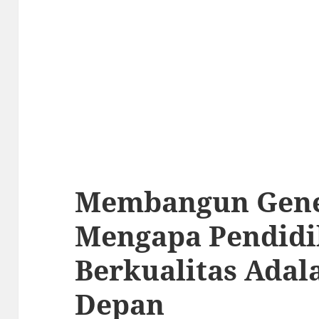
Membangun Gene
Mengapa Pendid
Berkualitas Adal
Depan