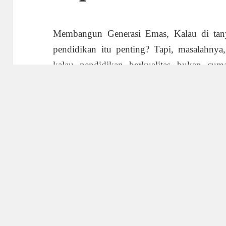
Membangun Generasi Emas, Kalau di tanya
pendidikan itu penting? Tapi, masalahny
kalau pendidikan berkualitas bukan cuma
mengejar ijazah. Pendidikan yang berkua
apakah generasi mendatang akan jadi pahl
bagaimana sih kita bisa membangun gen
menghadapi masa depan?
Pendidikan Berkual
Ijazah