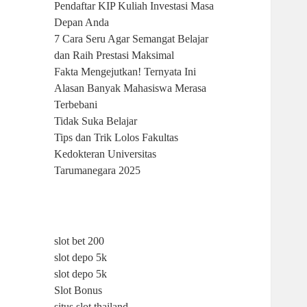
Pendaftar KIP Kuliah Investasi Masa
Depan Anda
7 Cara Seru Agar Semangat Belajar
dan Raih Prestasi Maksimal
Fakta Mengejutkan! Ternyata Ini
Alasan Banyak Mahasiswa Merasa
Terbebani
Tidak Suka Belajar
Tips dan Trik Lolos Fakultas
Kedokteran Universitas
Tarumanegara 2025
slot bet 200
slot depo 5k
slot depo 5k
Slot Bonus
situs slot thailand