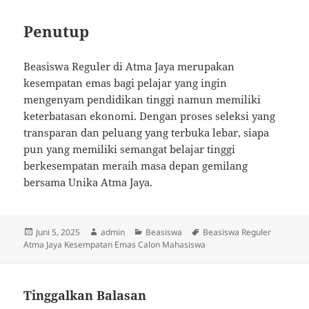
Penutup
Beasiswa Reguler di Atma Jaya merupakan
kesempatan emas bagi pelajar yang ingin
mengenyam pendidikan tinggi namun memiliki
keterbatasan ekonomi. Dengan proses seleksi yang
transparan dan peluang yang terbuka lebar, siapa
pun yang memiliki semangat belajar tinggi
berkesempatan meraih masa depan gemilang
bersama Unika Atma Jaya.
Diposkan
Penulis
Kategori
Tag
Juni 5, 2025
admin
Beasiswa
Beasiswa Reguler
pada
Atma Jaya Kesempatan Emas Calon Mahasiswa
Tinggalkan Balasan