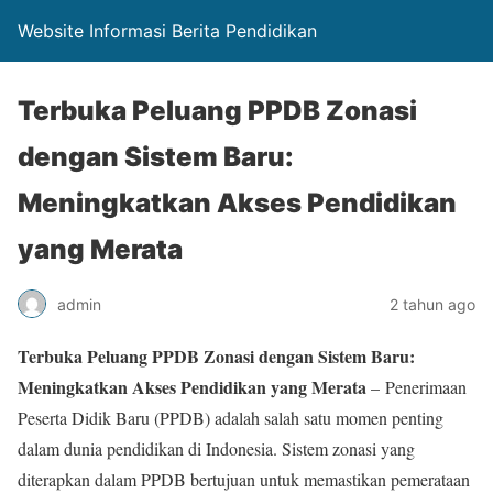
Website Informasi Berita Pendidikan
Terbuka Peluang PPDB Zonasi
dengan Sistem Baru:
Meningkatkan Akses Pendidikan
yang Merata
admin
2 tahun ago
Terbuka Peluang PPDB Zonasi dengan Sistem Baru:
Meningkatkan Akses Pendidikan yang Merata
– Penerimaan
Peserta Didik Baru (PPDB) adalah salah satu momen penting
dalam dunia pendidikan di Indonesia. Sistem zonasi yang
diterapkan dalam PPDB bertujuan untuk memastikan pemerataan