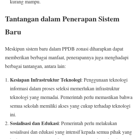
kurang mampu.
Tantangan dalam Penerapan Sistem
Baru
Meskipun sistem baru dalam PPDB zonasi diharapkan dapat
memberikan berbagai manfaat, penerapannya juga menghadapi
berbagai tantangan, antara lain:
Kesiapan Infrastruktur Teknologi
: Penggunaan teknologi
informasi dalam proses seleksi memerlukan infrastruktur
teknologi yang memadai. Pemerintah perlu memastikan bahwa
semua sekolah memiliki akses yang cukup terhadap teknologi
ini.
Sosialisasi dan Edukasi
: Pemerintah perlu melakukan
sosialisasi dan edukasi yang intensif kepada semua pihak yang