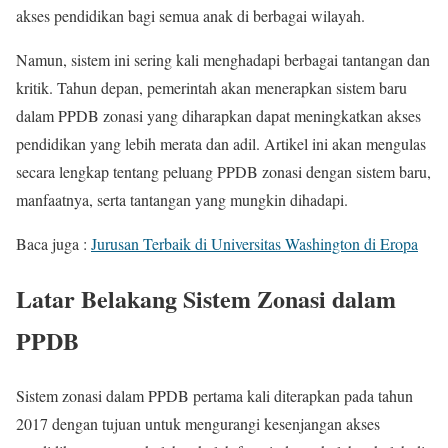
akses pendidikan bagi semua anak di berbagai wilayah.
Namun, sistem ini sering kali menghadapi berbagai tantangan dan
kritik. Tahun depan, pemerintah akan menerapkan sistem baru
dalam PPDB zonasi yang diharapkan dapat meningkatkan akses
pendidikan yang lebih merata dan adil. Artikel ini akan mengulas
secara lengkap tentang peluang PPDB zonasi dengan sistem baru,
manfaatnya, serta tantangan yang mungkin dihadapi.
Baca juga :
Jurusan Terbaik di Universitas Washington di Eropa
Latar Belakang Sistem Zonasi dalam
PPDB
Sistem zonasi dalam PPDB pertama kali diterapkan pada tahun
2017 dengan tujuan untuk mengurangi kesenjangan akses