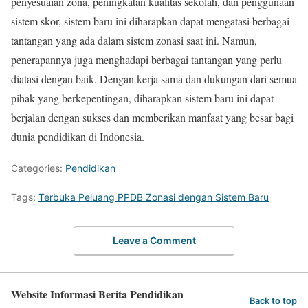
penyesuaian zona, peningkatan kualitas sekolah, dan penggunaan
sistem skor, sistem baru ini diharapkan dapat mengatasi berbagai
tantangan yang ada dalam sistem zonasi saat ini. Namun,
penerapannya juga menghadapi berbagai tantangan yang perlu
diatasi dengan baik. Dengan kerja sama dan dukungan dari semua
pihak yang berkepentingan, diharapkan sistem baru ini dapat
berjalan dengan sukses dan memberikan manfaat yang besar bagi
dunia pendidikan di Indonesia.
Categories:
Pendidikan
Tags:
Terbuka Peluang PPDB Zonasi dengan Sistem Baru
Leave a Comment
Website Informasi Berita Pendidikan
Back to top